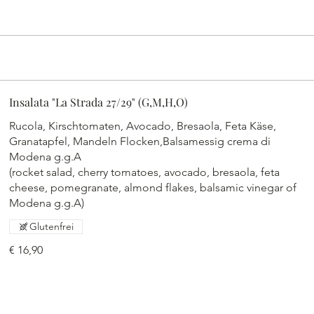
Insalata "La Strada 27/29" (G,M,H,O)
Rucola, Kirschtomaten, Avocado, Bresaola, Feta Käse,
Granatapfel, Mandeln Flocken,Balsamessig crema di
Modena g.g.A
(rocket salad, cherry tomatoes, avocado, bresaola, feta
cheese, pomegranate, almond flakes, balsamic vinegar of
Modena g.g.A)
Glutenfrei
€ 16,90