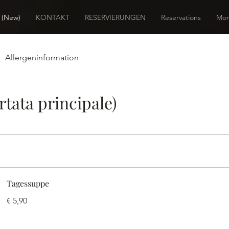
 (New)
KONTAKT
RESERVIERUNGEN
Reservations
Mor
Allergeninformation
tata principale)
Tagessuppe
€ 5,90